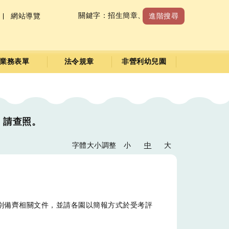
關鍵字：
招生簡章
、
收退費標準
網站導覽
進階搜尋
業務表單
法令規章
非營利幼兒園
，請查照。
字體大小調整
小
中
大
別備齊相關文件，並請各園以簡報方式於受考評