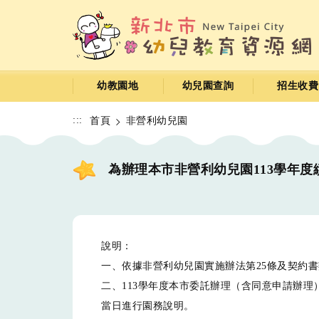
跳
到
主
要
內
容
幼教園地
幼兒園查詢
招生收費
區
:::
首頁
非營利幼兒園
為辦理本市非營利幼兒園113學年
說明：
一、依據非營利幼兒園實施辦法第25條及契約
二、113學年度本市委託辦理（含同意申請辦
當日進行園務說明。