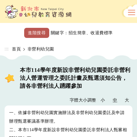
跳
到
主
要
內
進階搜尋
關鍵字：
招生簡章
、
收退費標準
容
區
:::
首頁
非營利幼兒園
本市114學年度新設非營利幼兒園委託非營利
法人營運管理之委託計畫及甄選須知公告，
請各非營利法人踴躍參加
字體大小調整
小
中
大
一、依據非營利幼兒園實施辦法及非營利幼兒園委託及申請
辦理甄選審議基準辦理。
二、本市114學年度新設非營利幼兒園委託非營利法人甄審相