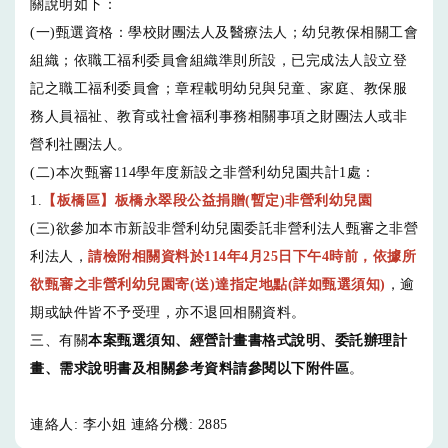
關說明如下：
(一)甄選資格：學校財團法人及醫療法人；幼兒教保相關工會
組織；依職工福利委員會組織準則所設，已完成法人設立登
記之職工福利委員會；章程載明幼兒與兒童、家庭、教保服
務人員福祉、教育或社會福利事務相關事項之財團法人或非
營利社團法人。
(二)本次甄審114學年度新設之非營利幼兒園共計1處：
1.
【板橋區】板橋永翠段公益捐贈(暫定)非營利幼兒園
(三)欲參加本市新設非營利幼兒園委託非營利法人甄審之非營
利法人，
請檢附相關資料於114年4月25日下午4時前，依據所
欲甄審之非營利幼兒園寄(送)達指定地點(詳如甄選須知)
，逾
期或缺件皆不予受理，亦不退回相關資料。
三、有關
本案甄選須知、經營計畫書格式說明、委託辦理計
畫、需求說明書及相關參考資料請參閱以下附件區
。
連絡人: 李小姐 連絡分機: 2885