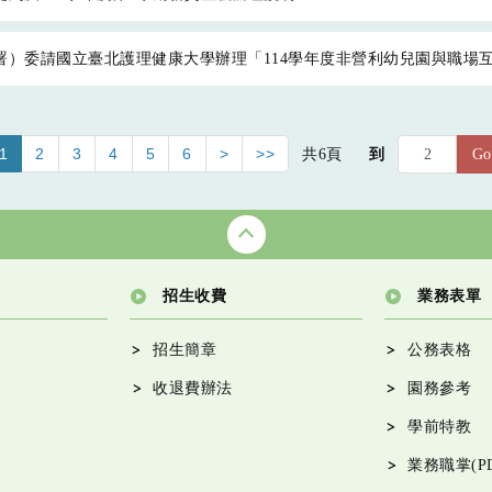
署）委請國立臺北護理健康大學辦理「114學年度非營利幼兒園與職場
1
2
3
4
5
6
>
>>
共
6
頁
到
Go
招生收費
業務表單
招生簡章
公務表格
收退費辦法
園務參考
學前特教
業務職掌(PD