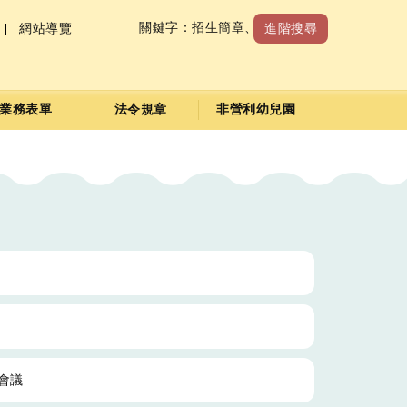
關鍵字：
招生簡章
、
收退費標準
網站導覽
進階搜尋
業務表單
法令規章
非營利幼兒園
繫會議