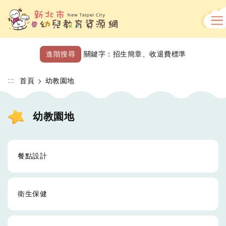
跳
到
主
要
內
進階搜尋
關鍵字：
招生簡章
、
收退費標準
容
區
:::
首頁
幼教園地
幼教園地
餐點設計
衛生保健