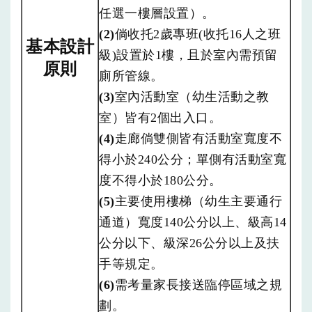
任選一樓層設置）。
(2)
倘收托2歲專班(收托16人之班
基本設計
級)設置於1樓，且於室內需預留
原則
廁所管線。
(3)
室內活動室（幼生活動之教
室）皆有2個出入口。
(4)
走廊倘雙側皆有活動室寬度不
得小於240公分；單側有活動室寬
度不得小於180公分。
(5)
主要使用樓梯（幼生主要通行
通道）寬度140公分以上、級高14
公分以下、級深26公分以上及扶
手等規定。
(6)
需考量家長接送臨停區域之規
劃。