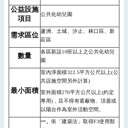
公益設施
公共化幼兒園
項目
蘆洲、土城、汐止、林口區、新
需求區位
莊區
各區新設10班以上之公共化幼兒
數量
園
室內淨面積322.5平方公尺以上(公
共設施空間另外計算)
最小面積
室外面積270平方公尺以上(約定
專用)，且不得有遮蔽物、頂蓋或
以陽台作為室外活動空間。
一、
依「建築法」取得F3使用類