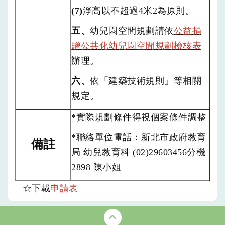
(7)
淨高以不超過4米2為原則。
五、
幼兒園空間規劃請依
公益捐
贈公共化幼兒園空間規劃檢核表
辦理。
六、
依「建築技術規則」等相關
規定。
*實際規劃條件得視個案條件調整
*聯絡單位電話：新北市政府教育
備註
局 幼兒教育科 (02)29603456分機
2898 陳小姐
☆下載
申請表