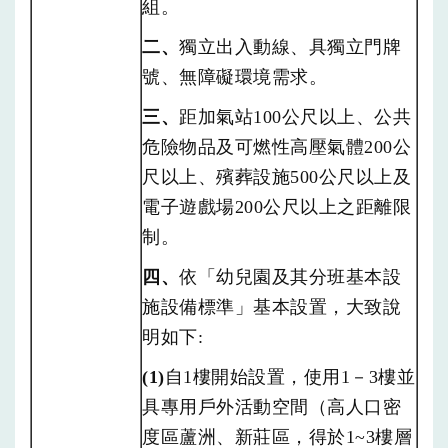
組。
二、
獨立出入動線、具獨立門牌
號、無障礙環境需求。
三、
距加氣站100公尺以上、公共
危險物品及可燃性高壓氣體200公
尺以上、殯葬設施500公尺以上及
電子遊戲場200公尺以上之距離限
制。
四、
依「幼兒園及其分班基本設
施設備標準」基本設置，大致說
明如下:
(1)
自1樓開始設置，使用1－3樓並
具專用戶外活動空間（高人口密
度區蘆洲、新莊區，得於1~3樓層