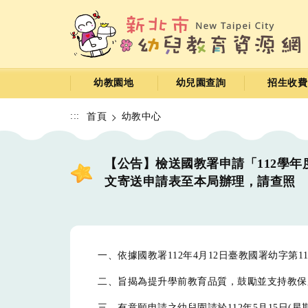
跳
到
主
要
內
容
幼教園地
幼兒園查詢
招生收費
區
:::
首頁
幼教中心
【公告】檢送國教署申請「112學年
文寄送申請表至本局辦理，請查照
一、依據國教署112年4月12日臺教國署幼字第112
二、旨揭為提升學前教育品質，鼓勵並支持教保
三、有意願申請之幼兒園請於112年5月15日(