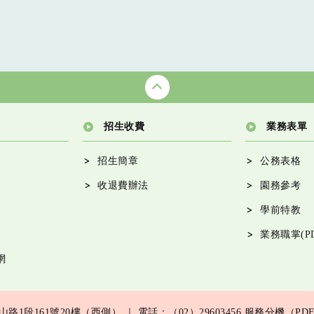
招生收費
業務表單
招生簡章
公務表格
收退費辦法
園務參考
學前特教
業務職掌(PD
網
路1段161號20樓（西側） ｜ 電話：（02）29603456
服務分機（PD