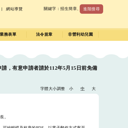
關鍵字：
招生簡章
、
收退費標準
網站導覽
進階搜尋
業務表單
法令規章
非營利幼兒園
，有意申請者請於112年5月15日前免備
字體大小調整
小
中
大
長。
2，可編輯檔及核章的PDF，以電子郵件方式寄至