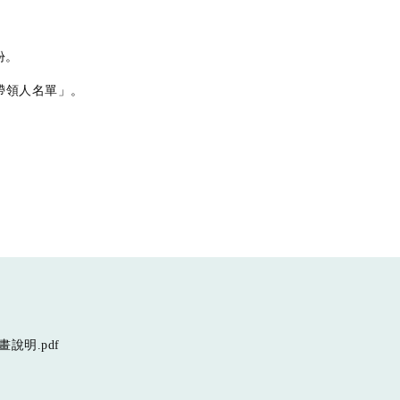
份。
帶領人名單」。
說明.pdf