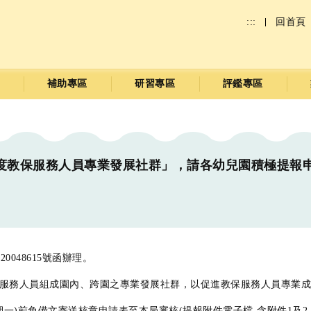
:::
回首頁
補助專區
研習專區
評鑑專區
度教保服務人員專業發展社群」，請各幼兒園積極提報申請
0048615號函辦理。
服務人員組成園內、跨園之專業發展社群，以促進教保服務人員專業成
星期一)前免備文寄送核章申請表至本局審核(提報附件電子檔-含附件1及