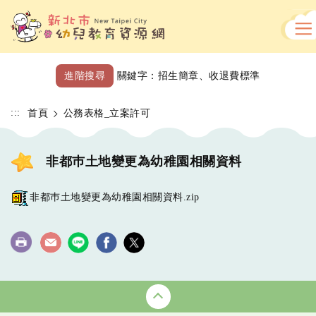
跳
到
主
要
內
進階搜尋
關鍵字：
招生簡章
、
收退費標準
容
區
:::
首頁
公務表格_立案許可
非都巿土地變更為幼稚園相關資料
非都巿土地變更為幼稚園相關資料.zip