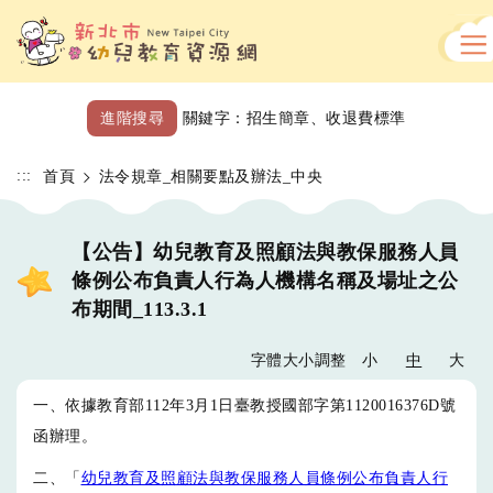
跳
到
主
要
內
進階搜尋
關鍵字：
招生簡章
、
收退費標準
容
區
:::
首頁
法令規章_相關要點及辦法_中央
【公告】幼兒教育及照顧法與教保服務人員
條例公布負責人行為人機構名稱及場址之公
布期間_113.3.1
字體大小調整
小
中
大
一、依據教育部112年3月1日臺教授國部字第1120016376D號
函辦理。
二、「
幼兒教育及照顧法與教保服務人員條例公布負責人行