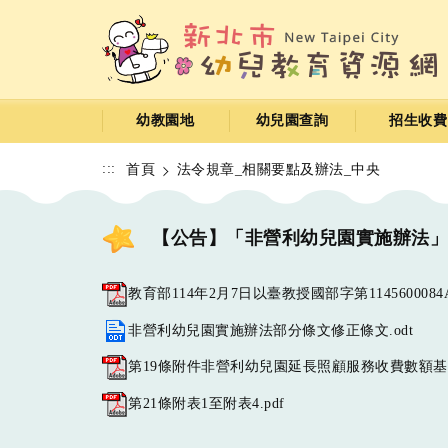
跳
到
主
要
內
容
幼教園地
幼兒園查詢
招生收費
區
:::
首頁
法令規章_相關要點及辦法_中央
【公告】「非營利幼兒園實施辦法」部分
教育部114年2月7日以臺教授國部字第1145600084A
非營利幼兒園實施辦法部分條文修正條文.odt
第19條附件非營利幼兒園延長照顧服務收費數額基準
第21條附表1至附表4.pdf