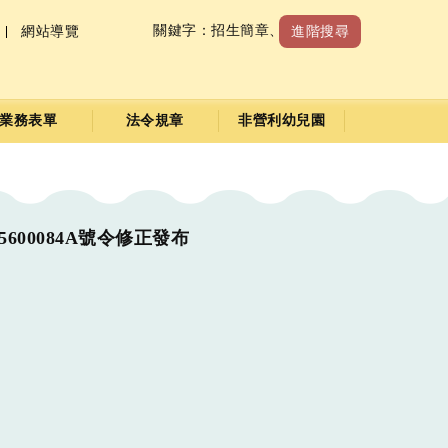
關鍵字：
招生簡章
、
收退費標準
網站導覽
進階搜尋
業務表單
法令規章
非營利幼兒園
00084A號令修正發布