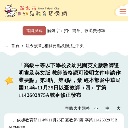
跳
到
主
要
內
進階搜尋
關鍵字：
招生簡章
、
收退費標準
容
區
:::
首頁
法令規章_相關要點及辦法_中央
「高級中等以下學校及幼兒園英文版教師證
明書及英文版 教師資格認可證明文件申請作
業要點」第3點、第4點，業 經本部於中華民
國114年11月25日以臺教師（四）字第
1142602975A號令修正發布
字體大小調整
小
中
大
一、依據教育部114年11月25日臺教師(四)字第1142602975B