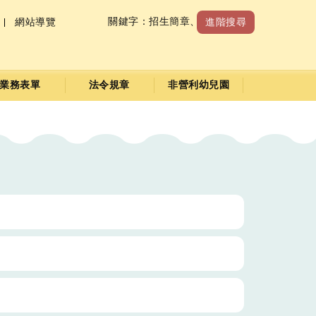
關鍵字：
招生簡章
、
收退費標準
網站導覽
進階搜尋
業務表單
法令規章
非營利幼兒園