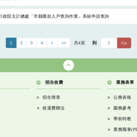
至行政院主計總處「市縣匯款入戶查詢作業」系統申請查詢
1
2
3
4
>
>>
共
4
頁
到
Go
招生收費
業務表單
招生簡章
公務表格
收退費辦法
園務參考
學前特教
業務職掌(PD