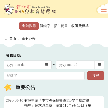
跳
到
主
要
內
進階搜尋
關鍵字：
招生簡章
、
收退費標準
容
區
:::
首頁
重要公告
發佈日期:
~
重要公告
2026-08-10
有關申請「本市教保輔導團115學年度訪視
輔導」需求調查案，請於115年9月15日（星