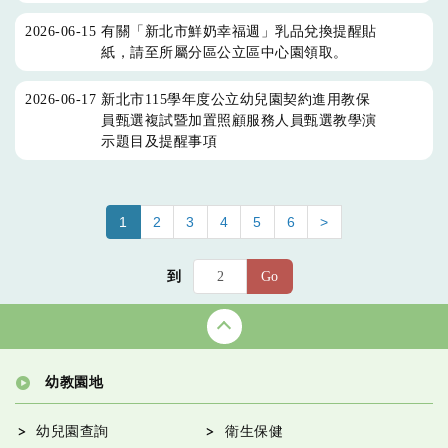
2026-06-15
有關「新北市鮮奶幸福週」乳品兌換提醒貼
紙，請至所屬分區公立區中心園領取。
2026-06-17
新北市115學年度公立幼兒園契約進用教保
員甄選複試暨加置照顧服務人員甄選教學演
示題目及提醒事項
1
2
3
4
5
6
>
到
Go
幼教園地
幼兒園查詢
衛生保健